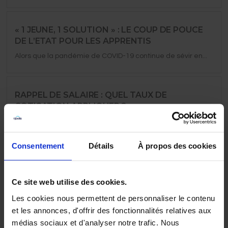
« 1 JEUNE, 1 SOLUTION » : LE COUP DE POUCE
DE L’ETAT POUR LES APPRENTIS
Alors que la pandémie de COVID-19 continue de sévir en...
RAPPEL DE SALAIRE : QUEL TAUX DE
COTISATION APPLIQUER ?
Lorsqu’une entreprise doit régulariser la paie d’un salarié, le
taux...
Consentement
Détails
À propos des cookies
NOUVEAU FORFAIT MOBILITÉ DURABLE :
TOUT COMPRENDRE
Ce site web utilise des cookies.
La loi d’orientation des mobilités n° 2019-1428 du 24
Les cookies nous permettent de personnaliser le contenu
décembre...
et les annonces, d'offrir des fonctionnalités relatives aux
médias sociaux et d'analyser notre trafic. Nous