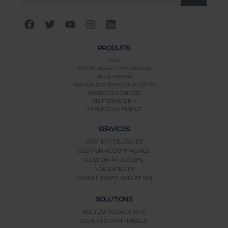
F
T
Y
I
L
a
w
o
n
i
c
i
u
s
n
PRODUITS
e
t
t
t
k
b
t
u
a
e
PAIE
ENTRETIENS & COMPÉTENCES
o
e
b
g
d
RECRUTEMENT
o
r
e
r
i
GESTION DES TEMPS ET ACTIVITÉS
k
a
n
ABSENCES & CONGÉS
m
SELF SERVICE RH
APPLICATION MOBILE
SERVICES
GESTION DÉLÉGUÉE
GESTION ACCOMPAGNÉE
GESTION AUTONOME
NOS EXPERTS
CONSULTANTS PAIE ET RH
SOLUTIONS
SECTEURS D'ACTIVITÉ
EXPERTS-COMPTABLES