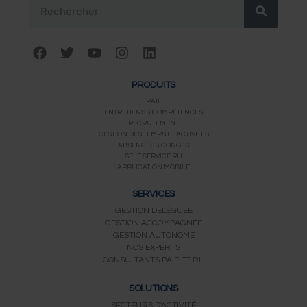
F
T
Y
I
L
a
w
o
n
i
c
i
u
s
n
PRODUITS
e
t
t
t
k
b
t
u
a
e
PAIE
ENTRETIENS & COMPÉTENCES
o
e
b
g
d
RECRUTEMENT
o
r
e
r
i
GESTION DES TEMPS ET ACTIVITÉS
k
a
n
ABSENCES & CONGÉS
m
SELF SERVICE RH
APPLICATION MOBILE
SERVICES
GESTION DÉLÉGUÉE
GESTION ACCOMPAGNÉE
GESTION AUTONOME
NOS EXPERTS
CONSULTANTS PAIE ET RH
SOLUTIONS
SECTEURS D'ACTIVITÉ