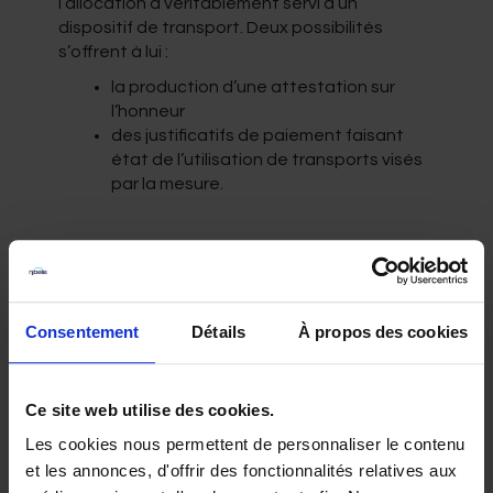
l’allocation a véritablement servi à un
dispositif de transport. Deux possibilités
s’offrent à lui :
la production d’une attestation sur
l’honneur
des justificatifs de paiement faisant
état de l’utilisation de transports visés
par la mesure.
« 1 jeune, 1 solution » : les démarches à
effectuer
L’employeur doit transmettre les
Consentement
Détails
À propos des cookies
contrats à l’opérateur de compétences
(OPCO) compétent dans son secteur
d’activité pour prise en charge
Ce site web utilise des cookies.
financière.
Les cookies nous permettent de personnaliser le contenu
L’OPCO dépose les contrats auprès
des services du ministère en charge de
et les annonces, d'offrir des fonctionnalités relatives aux
la formation professionnelle.