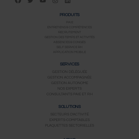
a
w
o
n
i
c
i
u
s
n
PRODUITS
e
t
t
t
k
b
t
u
a
e
PAIE
ENTRETIENS & COMPÉTENCES
o
e
b
g
d
RECRUTEMENT
o
r
e
r
i
GESTION DES TEMPS ET ACTIVITÉS
k
a
n
ABSENCES & CONGÉS
m
SELF SERVICE RH
APPLICATION MOBILE
SERVICES
GESTION DÉLÉGUÉE
GESTION ACCOMPAGNÉE
GESTION AUTONOME
NOS EXPERTS
CONSULTANTS PAIE ET RH
SOLUTIONS
SECTEURS D'ACTIVITÉ
EXPERTS-COMPTABLES
PLAQUETTES SECTORIELLES