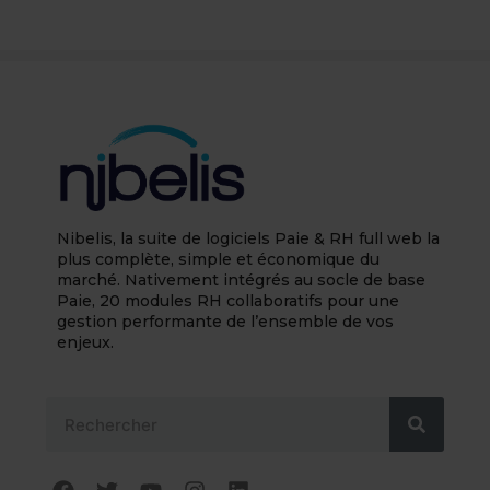
Nibelis, la suite de logiciels Paie & RH full web la
plus complète, simple et économique du
marché. Nativement intégrés au socle de base
Paie, 20 modules RH collaboratifs pour une
gestion performante de l’ensemble de vos
enjeux.
Rechercher
F
T
Y
I
L