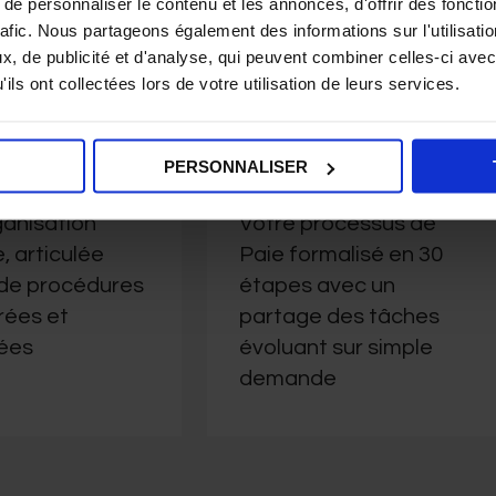
e personnaliser le contenu et les annonces, d'offrir des fonctio
rafic. Nous partageons également des informations sur l'utilisati
vices :
, de publicité et d'analyse, qui peuvent combiner celles-ci avec
ils ont collectées lors de votre utilisation de leurs services.
PERSONNALISER
odes
Processus
anisation
Votre processus de
, articulée
Paie formalisé en 30
 de procédures
étapes avec un
rées et
partage des tâches
ées
évoluant sur simple
demande