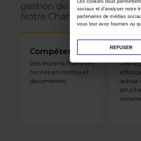
Les cookies nous permettent d
gestion de paie.
sociaux et d'analyser notre t
Notre Charte Qualité de Ser
partenaires de médias sociaux
vous leur avez fournies ou qu'
REFUSER
Compétences
Méth
Des experts Paie & RH,
Une org
formés en continu et
efficace
documentés
autour
structu
sécuris