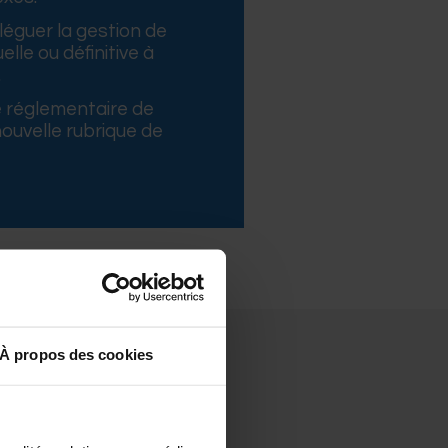
éléguer la gestion de
lle ou définitive à
.
e réglementaire de
ouvelle rubrique de
À propos des cookies