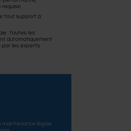
et performante,
 requise.
r tout support à
ie : toutes les
sont automatiquement
 par les experts
a maintenance légale
xes.