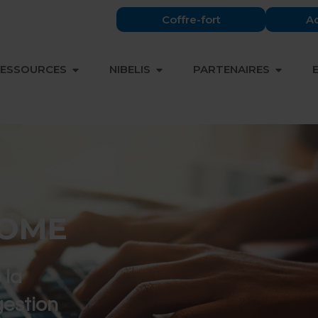
Coffre-fort
Ac
OFFRE & EXPERTISES
OUVRIR RESSOURCES
OUVRIR NIBELIS
OUVRIR
ESSOURCES
NIBELIS
PARTENAIRES
NOME
 la
gestion