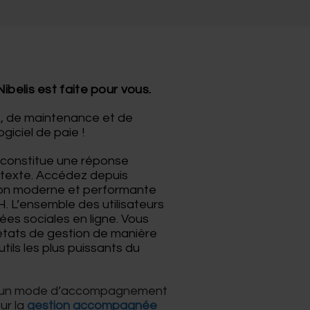
belis est faite pour vous.
le, de maintenance et de
iciel de paie !
 constitue une réponse
ntexte. Accédez depuis
ution moderne et performante
. L’ensemble des utilisateurs
ées sociales en ligne. Vous
s états de gestion de manière
ils les plus puissants du
ir un mode d’accompagnement
ur la
gestion accompagnée