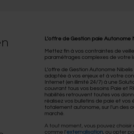
en
L’offre de Gestion paie Autonome Ni
Mettez fin à vos contraintes de veil
paramétrages complexes de votre log
L’offre de Gestion Autonome Nibelis
adaptée à vos enjeux et à votre co
Internet (en illimité 24/7) à une Sol
couvrant tous vos besoins Paie et RH
habilités retrouvent toutes vos donn
réalisez vos bulletins de paie et vo
totalement autonome, sur l’un des out
marché.
A tout moment, vous pouvez chois
comme l’
externalisation
, ou opter po