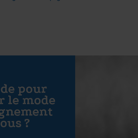
ide pour
r le mode
agnement
ous ?