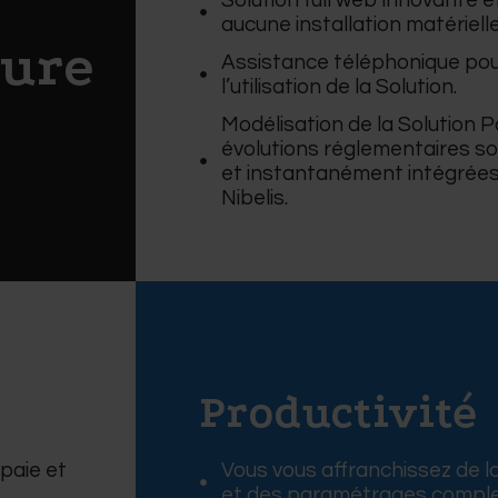
Solution full web innovante 
aucune installation matérielle
sure
Assistance téléphonique pou
l’utilisation de la Solution.
Modélisation de la Solution Pa
évolutions réglementaires 
et instantanément intégrées
Nibelis.
Productivité
paie et
Vous vous affranchissez de l
et des paramétrages comple