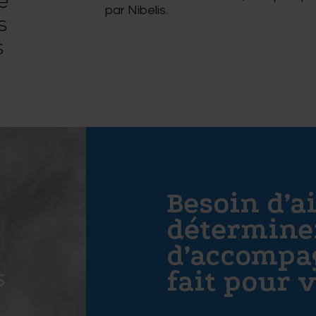
e
par Nibelis.
s
s
Besoin d’a
détermine
d’accomp
fait pour v
S