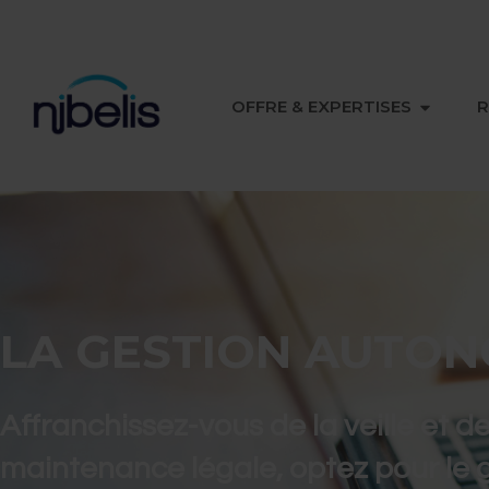
OUVRIR 
OFFRE & EXPERTISES
R
LA GESTION AUTO
Affranchissez-vous de la veille et de
maintenance légale, optez pour le 