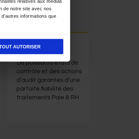
nnalités relatives aux médias
on de notre site avec nos
 d'autres informations que
TOUT AUTORISER
Contrôles
De puissants états de
contrôle et des actions
d’audit garantes d’une
parfaite fiabilité des
traitements Paie & RH