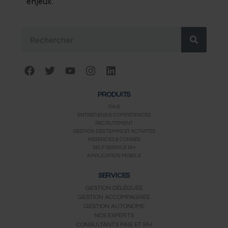
enjeux.
Rechercher
F
T
Y
I
L
a
w
o
n
i
c
i
u
s
n
PRODUITS
e
t
t
t
k
b
t
u
a
e
PAIE
ENTRETIENS & COMPÉTENCES
o
e
b
g
d
RECRUTEMENT
o
r
e
r
i
GESTION DES TEMPS ET ACTIVITÉS
k
a
n
ABSENCES & CONGÉS
m
SELF SERVICE RH
APPLICATION MOBILE
SERVICES
GESTION DÉLÉGUÉE
GESTION ACCOMPAGNÉE
GESTION AUTONOME
NOS EXPERTS
CONSULTANTS PAIE ET RH