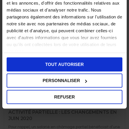
et les annonces, d'offrir des fonctionnalités relatives aux
La loi d’orientation des mobilités n° 2019-1428 du 24
médias sociaux et d'analyser notre trafic. Nous
décembre...
partageons également des informations sur l'utilisation de
notre site avec nos partenaires de médias sociaux, de
publicité et d'analyse, qui peuvent combiner celles-ci
LE 15 AOÛT 2020 EST UN SAMEDI : LES
avec d'autres informations que vous leur avez fournies
IMPACTS EN PAIE
ou qu'ils ont collectées lors de votre utilisation de leurs
Rappel du calendrier du mois d’août 2020 Afin de mieux...
services.
TOUT AUTORISER
TÉLÉTRAVAIL : PRISE EN CHARGE DES FRAIS
PAR L’ENTREPRISE
PERSONNALISER
L’employeur est-il tenu de mettre à disposition du salarié
du...
REFUSER
ACTIVITÉ PARTIELLE : LES CHANGEMENTS EN
JUIN 2020
Pour rappel, un salarié en chômage partiel bénéficiait d’une