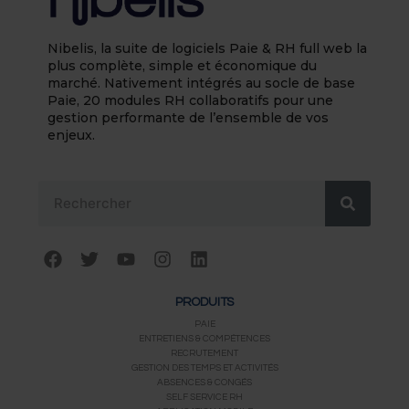
Nibelis, la suite de logiciels Paie & RH full web la
plus complète, simple et économique du
marché. Nativement intégrés au socle de base
Paie, 20 modules RH collaboratifs pour une
gestion performante de l’ensemble de vos
enjeux.
Rechercher
F
T
Y
I
L
a
w
o
n
i
c
i
u
s
n
PRODUITS
e
t
t
t
k
b
t
u
a
e
PAIE
ENTRETIENS & COMPÉTENCES
o
e
b
g
d
RECRUTEMENT
o
r
e
r
i
GESTION DES TEMPS ET ACTIVITÉS
k
a
n
ABSENCES & CONGÉS
m
SELF SERVICE RH