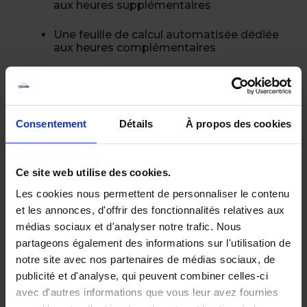
aux heures supplémentaires
Une feuille de calcul automatisée dédiée
aux heures complémentaires
Ce que cette feuille de calcul vous permettra
de faire concrètement
Consentement
Détails
À propos des cookies
Pensé pour les gestionnaires RH et les
managers, ce modèle Excel prêt à
l’emploi permet de :
Ce site web utilise des cookies.
Calculer les heures supplémentaires ou
heures complémentaires réalisées par les
Les cookies nous permettent de personnaliser le contenu
salariés
et les annonces, d'offrir des fonctionnalités relatives aux
médias sociaux et d'analyser notre trafic. Nous
Calculer les majorations légales ou
partageons également des informations sur l'utilisation de
conventionnelles des heures
notre site avec nos partenaires de médias sociaux, de
Estimer les montants de rémunération de
publicité et d'analyse, qui peuvent combiner celles-ci
ces heures
avec d'autres informations que vous leur avez fournies