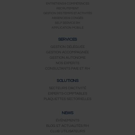
ENTRETIENS & COMPÉTENCES
o
e
b
g
d
RECRUTEMENT
o
r
e
r
i
GESTION DES TEMPS ET ACTIVITÉS
k
a
n
ABSENCES & CONGÉS
m
SELF SERVICE RH
APPLICATION MOBILE
SERVICES
GESTION DÉLÉGUÉE
GESTION ACCOMPAGNÉE
GESTION AUTONOME
NOS EXPERTS
CONSULTANTS PAIE ET RH
SOLUTIONS
SECTEURS D'ACTIVITÉ
EXPERTS-COMPTABLES
PLAQUETTES SECTORIELLES
NEWS
ÉVÉNEMENTS
BLOG ET ACTUALITÉS RH
CLUB UTILISATEURS