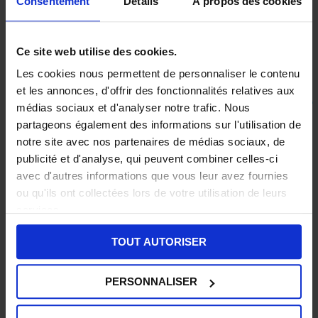
Consentement
Détails
À propos des cookies
salariale
et à l’édition de
tableaux de bord
ressources humaines
.
Ce site web utilise des cookies.
Les cookies nous permettent de personnaliser le contenu
et les annonces, d'offrir des fonctionnalités relatives aux
Des données légales
mises à jour
médias sociaux et d'analyser notre trafic. Nous
en temps réel pour une BDESE
partageons également des informations sur l'utilisation de
notre site avec nos partenaires de médias sociaux, de
toujours juste !
publicité et d'analyse, qui peuvent combiner celles-ci
avec d'autres informations que vous leur avez fournies
ou qu'ils ont collectées lors de votre utilisation de leurs
services.
TOUT AUTORISER
PERSONNALISER