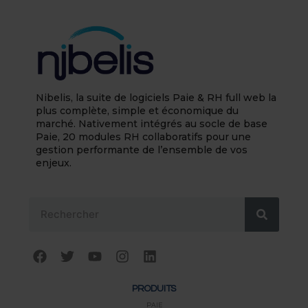
Nibelis, la suite de logiciels Paie & RH full web la
plus complète, simple et économique du
marché. Nativement intégrés au socle de base
Paie, 20 modules RH collaboratifs pour une
gestion performante de l’ensemble de vos
enjeux.
Rechercher
F
T
Y
I
L
a
w
o
n
i
c
i
u
s
n
PRODUITS
e
t
t
t
k
b
t
u
a
e
PAIE