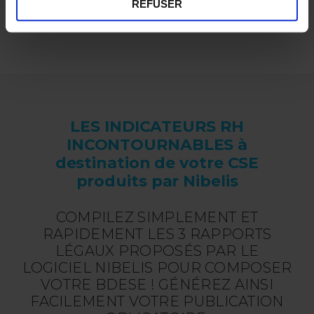
REFUSER
LES INDICATEURS RH
INCONTOURNABLES à
destination de votre CSE
produits par Nibelis
COMPILEZ SIMPLEMENT ET
RAPIDEMENT LES 3 RAPPORTS
LÉGAUX PROPOSÉS PAR LE
LOGICIEL NIBELIS POUR COMPOSER
VOTRE BDESE ! GÉNÉREZ AINSI
FACILEMENT VOTRE PUBLICATION