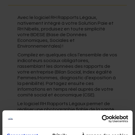
Avec le logiciel RH Rapports Légaux,
nativement intégré à votre Solution Paie et
RH Nibelis, produisez en toute simplicité
votre BDESE (Base de Données
Economiques, Sociales et
Environnementales) !
Compilez en quelques clics l’ensemble de vos
indicateurs sociaux obligatoires,
rassemblant les données des rapports de
votre entreprise (Bilan Social, Index égalité
Femmes/Hommes, diagnostic d’exposition à
la pénibilité). Partagez ensuite ces
informations en temps réel auprès de votre
comité social et économique (CSE).
Le logiciel RH Rapports Légaux permet de
réaliser une photographie fiable de la santé
sociale de votre entreprise. Intégré au SIRH
en Cloud Nibelis, cet outil full web
de
Pilotage RH
est complété par deux
logiciels dédiés au
pilotage de la masse