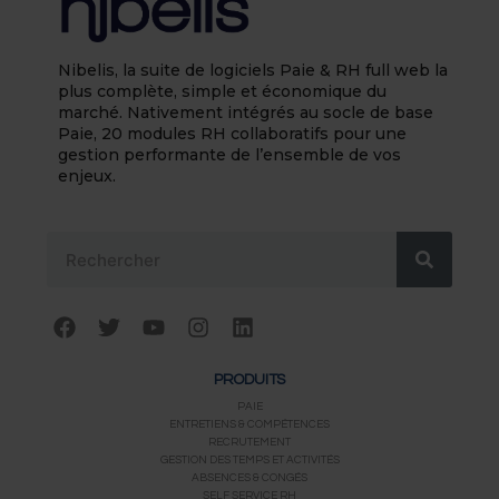
Nibelis, la suite de logiciels Paie & RH full web la
plus complète, simple et économique du
marché. Nativement intégrés au socle de base
Paie, 20 modules RH collaboratifs pour une
gestion performante de l’ensemble de vos
enjeux.
Rechercher
F
T
Y
I
L
a
w
o
n
i
c
i
u
s
n
PRODUITS
e
t
t
t
k
b
t
u
a
e
PAIE
ENTRETIENS & COMPÉTENCES
o
e
b
g
d
RECRUTEMENT
o
r
e
r
i
GESTION DES TEMPS ET ACTIVITÉS
k
a
n
ABSENCES & CONGÉS
m
SELF SERVICE RH