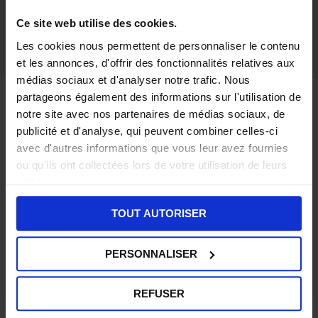
Mathilde Perret, RAF
Idelis
Ce site web utilise des cookies.
Les cookies nous permettent de personnaliser le contenu
et les annonces, d'offrir des fonctionnalités relatives aux
médias sociaux et d'analyser notre trafic. Nous
partageons également des informations sur l'utilisation de
notre site avec nos partenaires de médias sociaux, de
Analysez facilement votre
publicité et d'analyse, qui peuvent combiner celles-ci
masse salariale
et
avec d'autres informations que vous leur avez fournies
ou qu'ils ont collectées lors de votre utilisation de leurs
préparez efficacement
services.
votre budget.
TOUT AUTORISER
PERSONNALISER
REFUSER