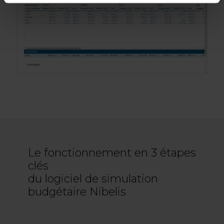
Le fonctionnement en 3 étapes
clés
du logiciel de simulation
budgétaire Nibelis