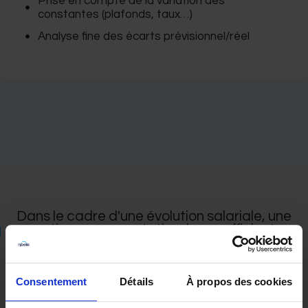
Prise en compte de la variation des
constantes (plafonds, taux…)
Analyse fine des écarts prévisionnel/réel
Dans le cadre d'une évolution salariale, une
promotion ou une mutation, les coefficients ou
charges sociales changent, ainsi, cette
fonctionnalité permet d'avoir une vision du
futur bulletin de salaire, si le salarié accepte
cette promotion.
Consentement
Détails
À propos des cookies