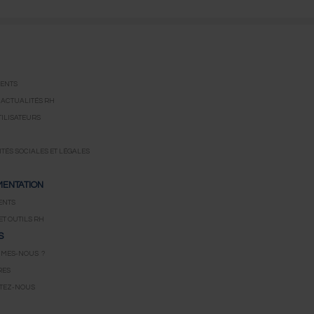
ENTS
 ACTUALITÉS RH
ILISATEURS
TÉS SOCIALES ET LÉGALES
ENTATION
ENTS
ET OUTILS RH
S
MMES-NOUS ?
RES
TEZ-NOUS