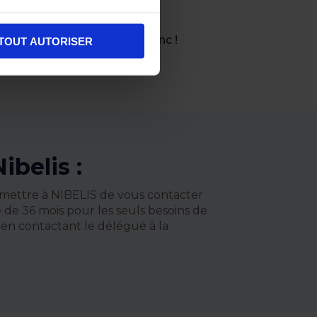
éléchargeant notre livre blanc !
TOUT AUTORISER
belis :
ermettre à NIBELIS de vous contacter
 de 36 mois pour les seuls besoins de
 en contactant le délégué à la