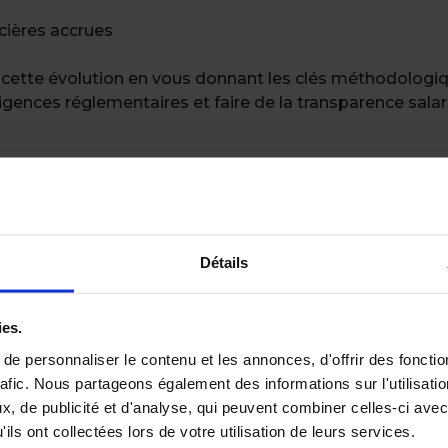
ncières accrues
tte évolution en vous donnant les clés méthodologique
igences réglementaires et faire de la transparence salari
ns ce livre blanc sur la transparence s
nticiper dès maintenant l’évolution vers la transparence 
Détails
ies.
a directive européenne et leurs impacts concrets pour l
e personnaliser le contenu et les annonces, d'offrir des fonctio
adapter vos processus RH et vos pratiques de recrutem
rafic. Nous partageons également des informations sur l'utilisati
rémunération plus équitable et piloter les écarts salar
, de publicité et d'analyse, qui peuvent combiner celles-ci avec
e reporting RH et fiabiliser les données de paie grâce à l
ils ont collectées lors de votre utilisation de leurs services.
sparence salariale en avantage stratégique pour votre m