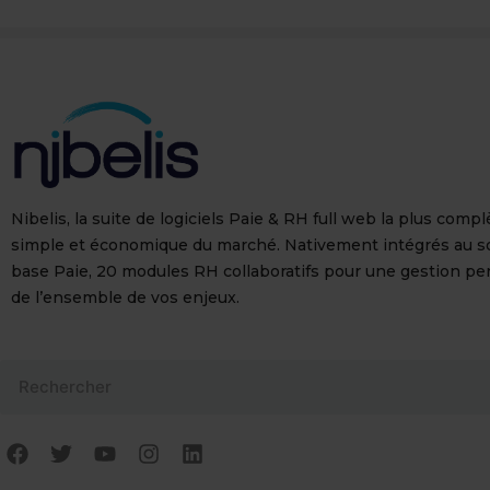
Nibelis, la suite de logiciels Paie & RH full web la plus compl
simple et économique du marché. Nativement intégrés au s
base Paie, 20 modules RH collaboratifs pour une gestion p
de l’ensemble de vos enjeux.
Rechercher
F
T
Y
I
L
a
w
o
n
i
c
i
u
s
n