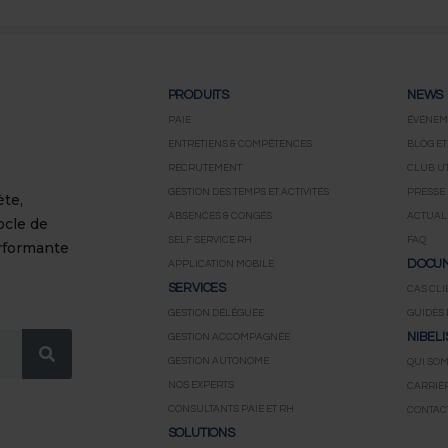
PRODUITS
NEWS
PAIE
ÉVÉNEM
ENTRETIENS & COMPÉTENCES
BLOG ET
RECRUTEMENT
CLUB UT
GESTION DES TEMPS ET ACTIVITÉS
PRESSE
ète,
ABSENCES & CONGÉS
ACTUALI
ocle de
SELF SERVICE RH
FAQ
erformante
DOCUM
APPLICATION MOBILE
SERVICES
CAS CLI
GESTION DÉLÉGUÉE
GUIDES 
NIBELI
GESTION ACCOMPAGNÉE
GESTION AUTONOME
QUI SO
NOS EXPERTS
CARRIÈ
CONSULTANTS PAIE ET RH
CONTAC
SOLUTIONS