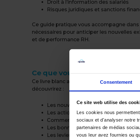
Droit à l’information des salariés
Risques juridiques et sanctions fina
Ce guide pratique vous accompagne dans ce
nécessaires pour anticiper les nouvelles ex
et de performance RH.
Ce que vous allez apprendre da
Ce livre blanc a pour but de vous aider à a
Consentement
découvrirez :
Ce site web utilise des cook
Les nouvelles obligations issues de l
Les cookies nous permettent d
Les actions à mettre en place pour 
sociaux et d'analyser notre t
Comment structurer une politique de 
partenaires de médias sociaux
Les bonnes pratiques pour sécuriser l
vous leur avez fournies ou qu'
Les leviers pour transformer la tran