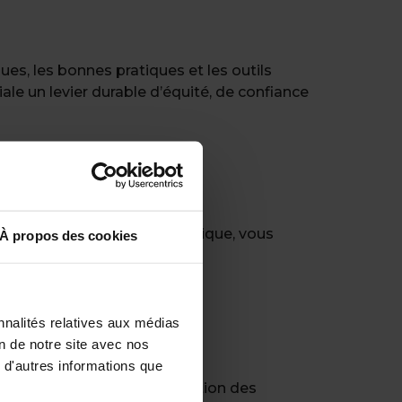
s, les bonnes pratiques et les outils
ale un levier durable d’équité, de confiance
alariale
salariale. Dans ce guide pratique, vous
À propos des cookies
es entreprises françaises
nnalités relatives aux médias
ent
on de notre site avec nos
iaux
 d'autres informations que
a digitalisation
arque employeur et la rétention des