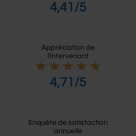
t
é
4,41/5
4
.
4
s
u
r
5
Appréciation de
l'intervenant
N
★
★
★
★
★
o
t
é
4,71/5
4
.
7
s
u
r
5
Enquête de satisfaction
annuelle