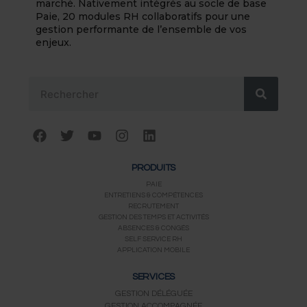
marché. Nativement intégrés au socle de base
Paie, 20 modules RH collaboratifs pour une
gestion performante de l’ensemble de vos
enjeux.
Rechercher
F
T
Y
I
L
a
w
o
n
i
c
i
u
s
n
PRODUITS
e
t
t
t
k
b
t
u
a
e
PAIE
ENTRETIENS & COMPÉTENCES
o
e
b
g
d
RECRUTEMENT
o
r
e
r
i
GESTION DES TEMPS ET ACTIVITÉS
k
a
n
ABSENCES & CONGÉS
m
SELF SERVICE RH
APPLICATION MOBILE
SERVICES
GESTION DÉLÉGUÉE
GESTION ACCOMPAGNÉE