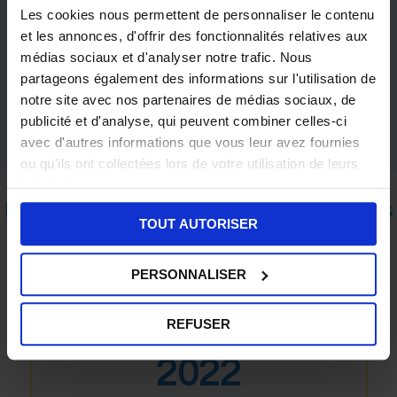
avancées des logiciels Paie et RH Nibelis par
Les cookies nous permettent de personnaliser le contenu
nos spécialistes et des formations agréées,
et les annonces, d'offrir des fonctionnalités relatives aux
éligibles auprès de votre OPCO
médias sociaux et d'analyser notre trafic. Nous
partageons également des informations sur l'utilisation de
notre site avec nos partenaires de médias sociaux, de
publicité et d'analyse, qui peuvent combiner celles-ci
avec d'autres informations que vous leur avez fournies
ou qu'ils ont collectées lors de votre utilisation de leurs
services.
Le centre de formation RH Nibelis
TOUT AUTORISER
en 3 chiffres clés
PERSONNALISER
REFUSER
2022