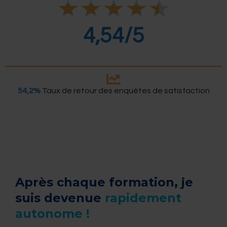
N
★
★
★
★
★
o
t
é
4,54/5
4
.
5
s
u
r
54,2%
Taux de retour des enquêtes de satisfaction
5
Après chaque formation, je
suis devenue
rapidement
autonome !