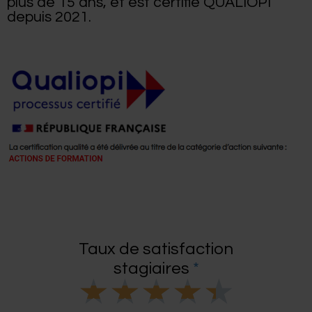
plus de 15 ans, et est certifié QUALIOPI
depuis 2021.
Taux de satisfaction
stagiaires
*
N
★
★
★
★
★
o