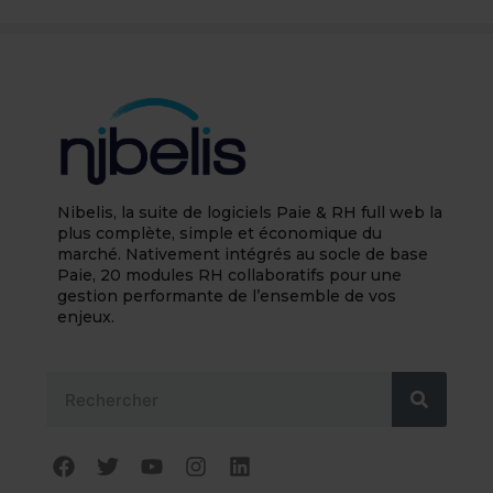
Nibelis, la suite de logiciels Paie & RH full web la
plus complète, simple et économique du
marché. Nativement intégrés au socle de base
Paie, 20 modules RH collaboratifs pour une
gestion performante de l’ensemble de vos
enjeux.
Rechercher
F
T
Y
I
L
a
w
o
n
i