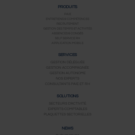
c
i
u
s
n
PRODUITS
e
t
t
t
k
b
t
u
a
e
PAIE
ENTRETIENS & COMPÉTENCES
o
e
b
g
d
RECRUTEMENT
o
r
e
r
i
GESTION DES TEMPS ET ACTIVITÉS
k
a
n
ABSENCES & CONGÉS
m
SELF SERVICE RH
APPLICATION MOBILE
SERVICES
GESTION DÉLÉGUÉE
GESTION ACCOMPAGNÉE
GESTION AUTONOME
NOS EXPERTS
CONSULTANTS PAIE ET RH
SOLUTIONS
SECTEURS D'ACTIVITÉ
EXPERTS-COMPTABLES
PLAQUETTES SECTORIELLES
NEWS