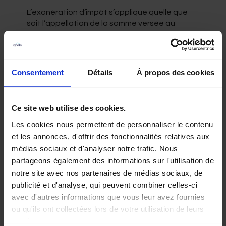
L’exonération d’impôt s’applique quelle que
soit l’appellation de la somme versée au
salarié à l’occasion de la médaille du travail :
primes, gratifications, indemnités ou encore
allocations.
Consentement
Détails
À propos des cookies
Pour découvrir d’autres cas particuliers et
points de vigilance soulevés par le
Prélèvement à la Source, demandez notre
Livre Blanc dédié au PAS en cliquant
ici
.
Ce site web utilise des cookies.
Les cookies nous permettent de personnaliser le contenu
et les annonces, d'offrir des fonctionnalités relatives aux
médias sociaux et d'analyser notre trafic. Nous
partageons également des informations sur l'utilisation de
notre site avec nos partenaires de médias sociaux, de
publicité et d'analyse, qui peuvent combiner celles-ci
RETOUR
avec d'autres informations que vous leur avez fournies
ou qu'ils ont collectées lors de votre utilisation de leurs
services.