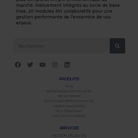
marché. Nativement intégrés au socle de base
Paie, 20 modules RH collaboratifs pour une
gestion performante de l’ensemble de vos
enjeux.
Rechercher
F
T
Y
I
L
a
w
o
n
i
c
i
u
s
n
PRODUITS
e
t
t
t
k
b
t
u
a
e
PAIE
ENTRETIENS & COMPÉTENCES
o
e
b
g
d
RECRUTEMENT
o
r
e
r
i
GESTION DES TEMPS ET ACTIVITÉS
k
a
n
ABSENCES & CONGÉS
m
SELF SERVICE RH
APPLICATION MOBILE
SERVICES
GESTION DÉLÉGUÉE