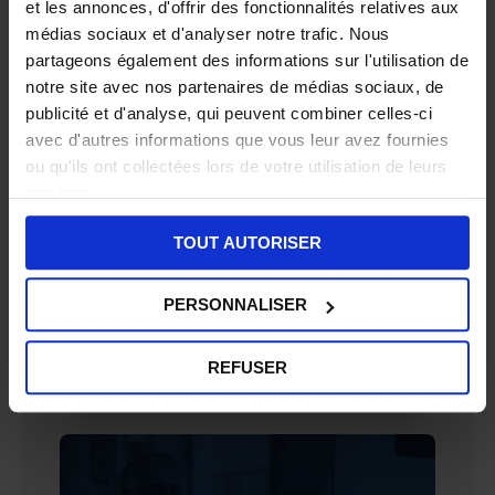
et les annonces, d'offrir des fonctionnalités relatives aux
médias sociaux et d'analyser notre trafic. Nous
partageons également des informations sur l'utilisation de
Lincet
notre site avec nos partenaires de médias sociaux, de
publicité et d'analyse, qui peuvent combiner celles-ci
avec d'autres informations que vous leur avez fournies
ou qu'ils ont collectées lors de votre utilisation de leurs
services.
TOUT AUTORISER
PERSONNALISER
REFUSER
GPS