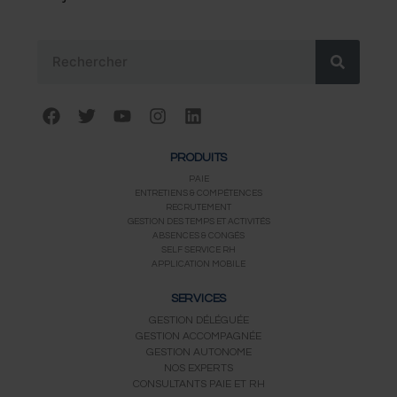
Rechercher
F
T
Y
I
L
a
w
o
n
i
c
i
u
s
n
PRODUITS
e
t
t
t
k
b
t
u
a
e
PAIE
ENTRETIENS & COMPÉTENCES
o
e
b
g
d
RECRUTEMENT
o
r
e
r
i
GESTION DES TEMPS ET ACTIVITÉS
k
a
n
ABSENCES & CONGÉS
m
SELF SERVICE RH
APPLICATION MOBILE
SERVICES
GESTION DÉLÉGUÉE
GESTION ACCOMPAGNÉE
GESTION AUTONOME
NOS EXPERTS
CONSULTANTS PAIE ET RH