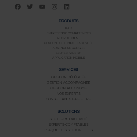
F
T
Y
I
L
a
w
o
n
i
c
i
u
s
n
PRODUITS
e
t
t
t
k
b
t
u
a
e
PAIE
ENTRETIENS & COMPÉTENCES
o
e
b
g
d
RECRUTEMENT
o
r
e
r
i
GESTION DES TEMPS ET ACTIVITÉS
k
a
n
ABSENCES & CONGÉS
m
SELF SERVICE RH
APPLICATION MOBILE
SERVICES
GESTION DÉLÉGUÉE
GESTION ACCOMPAGNÉE
GESTION AUTONOME
NOS EXPERTS
CONSULTANTS PAIE ET RH
SOLUTIONS
SECTEURS D'ACTIVITÉ
EXPERTS-COMPTABLES
PLAQUETTES SECTORIELLES