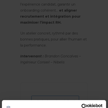
l’expérience candidat, garantir un
onboarding cohérent…
et aligner
recrutement et intégration pour
maximiser l’impact RH.
Un atelier concret, rythmé par des
bonnes pratiques, pour allier l’humain et
la performance.
Intervenant :
Brandon Goncalves –
Ingénieur Conseil – Nibelis
+ Ajouter à mon Agenda Google