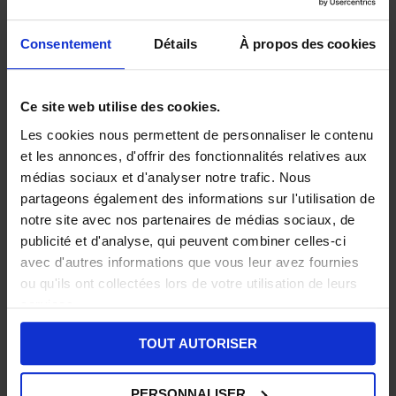
+ iCal / Outlook export
Consentement
Détails
À propos des cookies
Ce site web utilise des cookies.
Les cookies nous permettent de personnaliser le contenu
Étiquettes :
ÉVÉNEMENT
et les annonces, d'offrir des fonctionnalités relatives aux
médias sociaux et d'analyser notre trafic. Nous
partageons également des informations sur l'utilisation de
DATE
notre site avec nos partenaires de médias sociaux, de
9 septembre 2025
publicité et d'analyse, qui peuvent combiner celles-ci
Expiré!
avec d'autres informations que vous leur avez fournies
ou qu'ils ont collectées lors de votre utilisation de leurs
HEURE LOCALE
services.
Fuseau horaire :
Europe/Paris
TOUT AUTORISER
Date :
9
septembre 2025
Heure :
Journée
PERSONNALISER