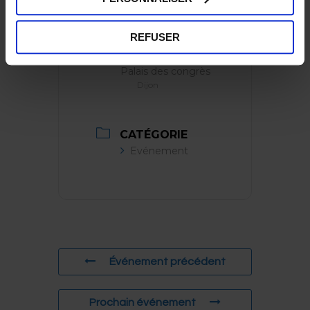
entière
REFUSER
LIEU
Palais des congrès
Dijon
CATÉGORIE
Evénement
Événement précédent
Prochain événement