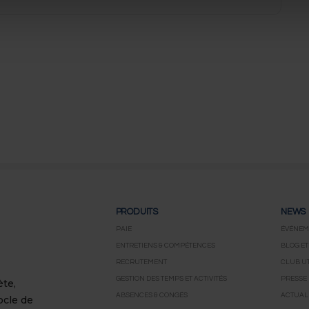
PRODUITS
NEWS
PAIE
ÉVÉNEM
ENTRETIENS & COMPÉTENCES
BLOG ET
RECRUTEMENT
CLUB UT
GESTION DES TEMPS ET ACTIVITÉS
PRESSE
ète,
ABSENCES & CONGÉS
ACTUALI
ocle de