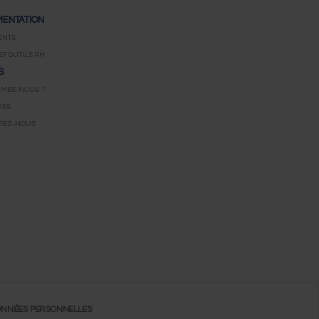
ENTATION
ENTS
ET OUTILS RH
S
MMES-NOUS ?
RES
TEZ-NOUS
NNÉES PERSONNELLES