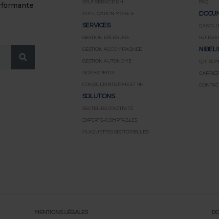
SELF SERVICE RH
FAQ
erformante
DOCUM
APPLICATION MOBILE
SERVICES
CAS CLI
GESTION DÉLÉGUÉE
GUIDES 
NIBELI
GESTION ACCOMPAGNÉE
GESTION AUTONOME
QUI SO
NOS EXPERTS
CARRIÈ
CONSULTANTS PAIE ET RH
CONTAC
SOLUTIONS
SECTEURS D'ACTIVITÉ
EXPERTS-COMPTABLES
PLAQUETTES SECTORIELLES
MENTIONS LÉGALES
DO