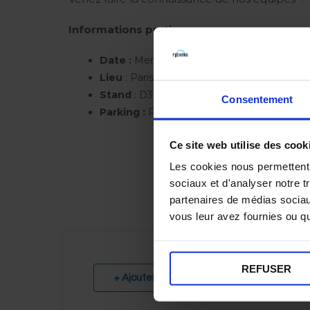
Informations pratiques :
Date :
Mercredi 29 au jeudi 30 janvier 2025
Lieu
: Paris Expo Porte de Versailles – Hall 7
Stand
: D30
Consentement
Parking :
Parking Paris Expo Porte de Versa
Ce site web utilise des cook
Reto
Les cookies nous permettent d
sociaux et d'analyser notre t
partenaires de médias sociaux
vous leur avez fournies ou qu'
REFUSER
+ Ajouter à mon Agenda Google