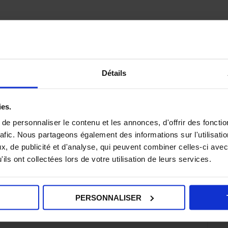
.1
Détails
illes
ies.
ur en vidéo
e personnaliser le contenu et les annonces, d'offrir des fonctio
rafic. Nous partageons également des informations sur l'utilisati
, de publicité et d'analyse, qui peuvent combiner celles-ci avec
ils ont collectées lors de votre utilisation de leurs services.
PERSONNALISER
+ iCal / Outlook export