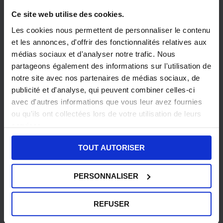
Ce site web utilise des cookies.
Les cookies nous permettent de personnaliser le contenu
et les annonces, d'offrir des fonctionnalités relatives aux
médias sociaux et d'analyser notre trafic. Nous
partageons également des informations sur l'utilisation de
notre site avec nos partenaires de médias sociaux, de
publicité et d'analyse, qui peuvent combiner celles-ci
avec d'autres informations que vous leur avez fournies
ou qu'ils ont collectées lors de votre utilisation de leurs
Traitement des informations par Nibelis :
services.
Les informations recueillies sur ce formulaire sont
enregistrées dans un fichier informatisé pour permettre à
TOUT AUTORISER
NIBELIS de vous contacter et de vous présenter sa solution
et ses services. Elles sont conservées pendant une durée
maximale de 36 mois pour les seuls besoins de NIBELIS
PERSONNALISER
Vous pouvez exercer votre droit d’accès aux données vous
concernant et les faire rectifier en contactant le délégué à
la protection des données personnelles de NIBELIS par
REFUSER
email : dpo@nibelis.com