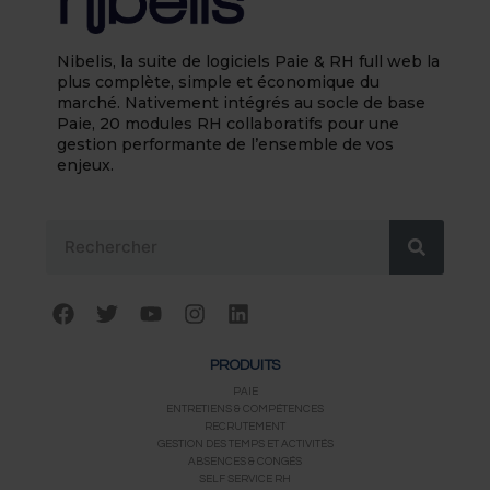
Nibelis, la suite de logiciels Paie & RH full web la
plus complète, simple et économique du
marché. Nativement intégrés au socle de base
Paie, 20 modules RH collaboratifs pour une
gestion performante de l’ensemble de vos
enjeux.
Rechercher
F
T
Y
I
L
a
w
o
n
i
c
i
u
s
n
PRODUITS
e
t
t
t
k
b
t
u
a
e
PAIE
ENTRETIENS & COMPÉTENCES
o
e
b
g
d
RECRUTEMENT
o
r
e
r
i
GESTION DES TEMPS ET ACTIVITÉS
k
a
n
ABSENCES & CONGÉS
m
SELF SERVICE RH